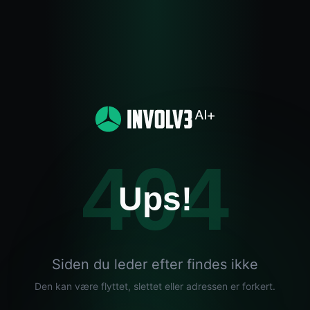
404
Ups!
Siden du leder efter findes ikke
Den kan være flyttet, slettet eller adressen er forkert.