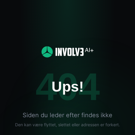
404
Ups!
Siden du leder efter findes ikke
Den kan være flyttet, slettet eller adressen er forkert.