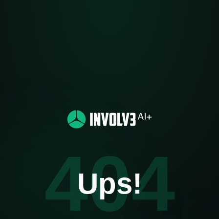
404
Ups!